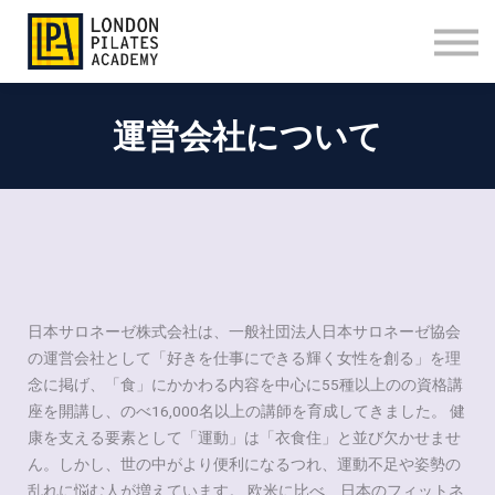
Q&A
問い合わせ
法人向けプログラム
アクセス
運営会社について
台灣官網
Sign in
Sign up
日本サロネーゼ株式会社は、一般社団法人日本サロネーゼ協会
の運営会社として「好きを仕事にできる輝く女性を創る」を理
念に掲げ、「食」にかかわる内容を中心に55種以上のの資格講
座を開講し、のべ16,000名以上の講師を育成してきました。 健
康を支える要素として「運動」は「衣食住」と並び欠かせませ
ん。しかし、世の中がより便利になるつれ、運動不足や姿勢の
乱れに悩む人が増えています。 欧米に比べ、日本のフィットネ