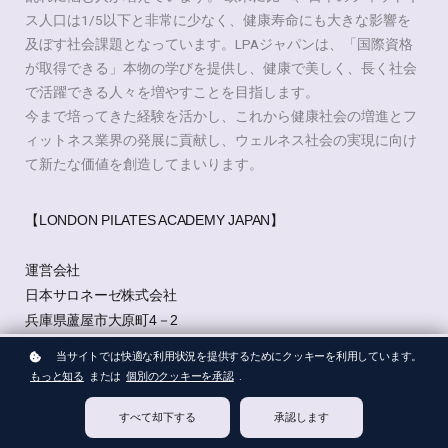
ス人口は1/5以下と非常に少なく、健康寿命にも大きな影響を
及ぼす社会課題となっています。LPAジャパンは、「国際資格
が取得できる」本物の学びを提供し、健康で美しく、長く社会
で活躍できる人々を増やすことを目指します。
今まで培ってきた経験を活かし、これから健康社会の増進とフ
ィットネス業界の発展に貢献し、ウェルネス社会の実現に向け
て新たな価値を創造してまいります。
【LONDON PILATES ACADEMY JAPAN】
運営会社
日本サロネーゼ株式会社
兵庫県蘆屋市大原町4－2
0797-38-1755
当サイトでは快適な利用状況を提供するためにクッキーを利用しています。
代表者 桔梗有香子
もっと知る
または
個別のクッキーを承認
.
すべて却下する
承認します